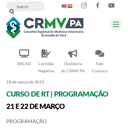
Instagram
Facebook
YouT
Skip
to
content
Me
SISCAD
Certidão
Ouvidoria
Fale
Negativa
do CRMV-PA
Conosco
18 de março de 2023
CURSO DE RT | PROGRAMAÇÃO
21 E 22 DE MARÇO
PROGRAMAÇÃO