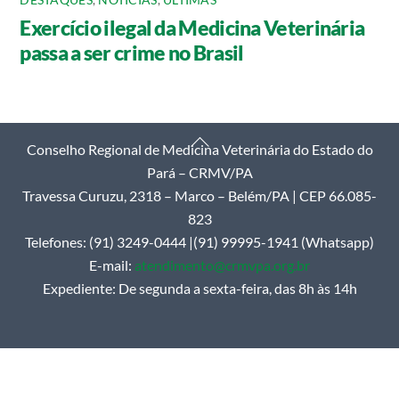
Exercício ilegal da Medicina Veterinária
passa a ser crime no Brasil
Back
Conselho Regional de Medicina Veterinária do Estado do
To
Pará – CRMV/PA
Top
Travessa Curuzu, 2318 – Marco – Belém/PA | CEP 66.085-
823
Telefones: (91) 3249-0444 |(91) 99995-1941 (Whatsapp)
E-mail:
atendimento@crmvpa.org.br
Expediente: De segunda a sexta-feira, das 8h às 14h