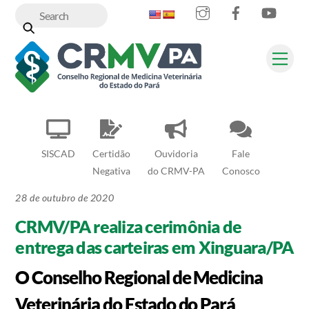
Instagram
Facebook
YouT
Skip
to
content
Me
SISCAD
Certidão
Ouvidoria
Fale
Negativa
do CRMV-PA
Conosco
28 de outubro de 2020
CRMV/PA realiza cerimônia de
entrega das carteiras em Xinguara/PA
O Conselho Regional de Medicina
Veterinária do Estado do Pará