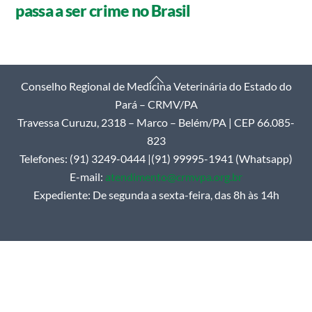
passa a ser crime no Brasil
Back
Conselho Regional de Medicina Veterinária do Estado do
To
Pará – CRMV/PA
Top
Travessa Curuzu, 2318 – Marco – Belém/PA | CEP 66.085-
823
Telefones: (91) 3249-0444 |(91) 99995-1941 (Whatsapp)
E-mail:
atendimento@crmvpa.org.br
Expediente: De segunda a sexta-feira, das 8h às 14h