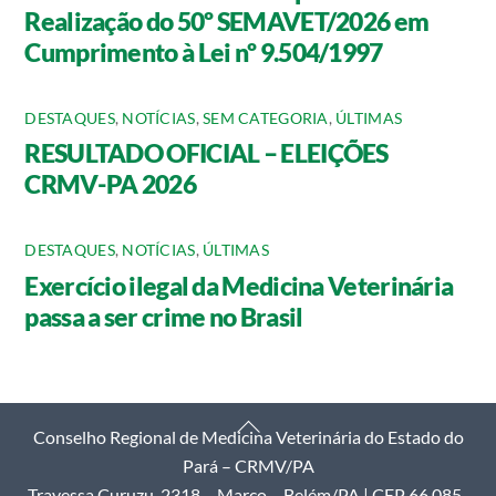
Realização do 50º SEMAVET/2026 em
Cumprimento à Lei nº 9.504/1997
DESTAQUES
,
NOTÍCIAS
,
SEM CATEGORIA
,
ÚLTIMAS
RESULTADO OFICIAL – ELEIÇÕES
CRMV-PA 2026
DESTAQUES
,
NOTÍCIAS
,
ÚLTIMAS
Exercício ilegal da Medicina Veterinária
passa a ser crime no Brasil
Back
Conselho Regional de Medicina Veterinária do Estado do
To
Pará – CRMV/PA
Top
Travessa Curuzu, 2318 – Marco – Belém/PA | CEP 66.085-