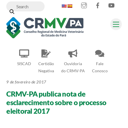
Instagram
Facebook
YouT
Skip
to
content
Me
SISCAD
Certidão
Ouvidoria
Fale
Negativa
do CRMV-PA
Conosco
9 de fevereiro de 2017
CRMV-PA publica nota de
esclarecimento sobre o processo
eleitoral 2017