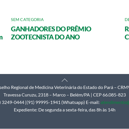
SEM CATEGORIA
D
GANHADORES DO PRÊMIO
R
m
ZOOTECNISTA DO ANO
C
Back
elho Regional de Medicina Veterinária do Estado do Pará – CR
To
Travessa Curuzu, 2318 – Marco – Belém/PA | CEP 66.085-823
Top
1) 3249-0444 |(91) 99995-1941 (Whatsapp) E-mail:
atendimento@
Expediente: De segunda a sexta-feira, das 8h às 14h