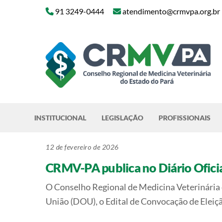
Skip
91 3249-0444
atendimento@crmvpa.org.br
to
content
INSTITUCIONAL
LEGISLAÇÃO
PROFISSIONAIS
12 de fevereiro de 2026
CRMV-PA publica no Diário Oficia
O Conselho Regional de Medicina Veterinária d
União (DOU), o Edital de Convocação de Eleiç