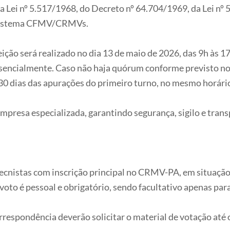
da Lei nº 5.517/1968, do Decreto nº 64.704/1969, da Lei n
o Sistema CFMV/CRMVs.
eição será realizado no dia 13 de maio de 2026, das 9h às 1
esencialmente. Caso não haja quórum conforme previsto no
30 dias das apurações do primeiro turno, no mesmo horári
presa especializada, garantindo segurança, sigilo e transp
ecnistas com inscrição principal no CRMV-PA, em situação
oto é pessoal e obrigatório, sendo facultativo apenas par
rrespondência deverão solicitar o material de votação até 