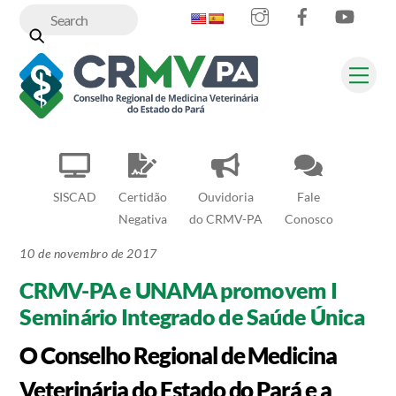
Instagram
Facebook
YouT
Skip
to
content
Me
SISCAD
Certidão
Ouvidoria
Fale
Negativa
do CRMV-PA
Conosco
10 de novembro de 2017
CRMV-PA e UNAMA promovem I
Seminário Integrado de Saúde Única
O Conselho Regional de Medicina
Veterinária do Estado do Pará e a