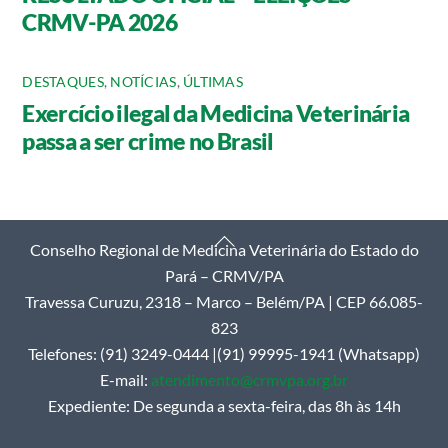
CRMV-PA 2026
DESTAQUES
,
NOTÍCIAS
,
ÚLTIMAS
Exercício ilegal da Medicina Veterinária
passa a ser crime no Brasil
Back
Conselho Regional de Medicina Veterinária do Estado do
To
Pará – CRMV/PA
Top
Travessa Curuzu, 2318 – Marco – Belém/PA | CEP 66.085-
823
Telefones: (91) 3249-0444 |(91) 99995-1941 (Whatsapp)
E-mail:
atendimento@crmvpa.org.br
Expediente: De segunda a sexta-feira, das 8h às 14h