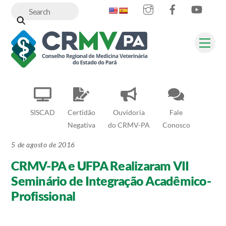
Instagram
Facebook
YouT
Skip
to
content
Me
SISCAD
Certidão
Ouvidoria
Fale
Negativa
do CRMV-PA
Conosco
5 de agosto de 2016
CRMV-PA e UFPA Realizaram VII
Seminário de Integração Acadêmico-
Profissional