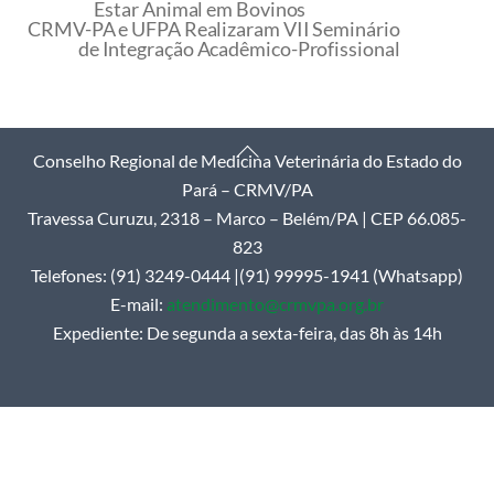
Estar Animal em Bovinos
CRMV-PA e UFPA Realizaram VII Seminário
de Integração Acadêmico-Profissional
Back
Conselho Regional de Medicina Veterinária do Estado do
To
Pará – CRMV/PA
Top
Travessa Curuzu, 2318 – Marco – Belém/PA | CEP 66.085-
823
Telefones: (91) 3249-0444 |(91) 99995-1941 (Whatsapp)
E-mail:
atendimento@crmvpa.org.br
Expediente: De segunda a sexta-feira, das 8h às 14h