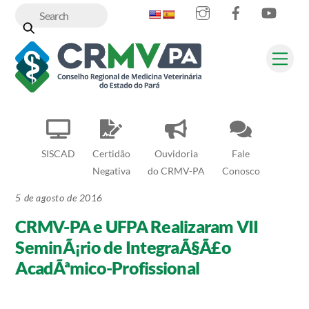
Instagram
Facebook
YouT
Skip
to
content
Me
SISCAD
Certidão
Ouvidoria
Fale
Negativa
do CRMV-PA
Conosco
5 de agosto de 2016
CRMV-PA e UFPA Realizaram VII
SeminÃ¡rio de IntegraÃ§Ã£o
AcadÃªmico-Profissional