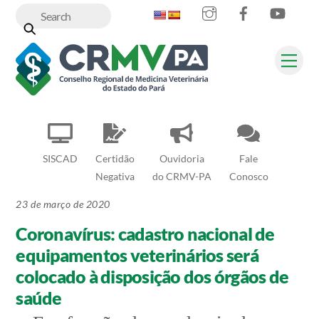
Instagram
Facebook
YouT
Skip
to
content
Me
SISCAD
Certidão
Ouvidoria
Fale
Negativa
do CRMV-PA
Conosco
23 de março de 2020
Coronavírus: cadastro nacional de
equipamentos veterinários será
colocado à disposição dos órgãos de
saúde