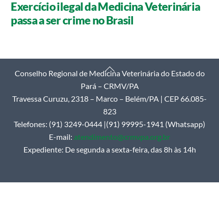
Exercício ilegal da Medicina Veterinária
passa a ser crime no Brasil
Back
Conselho Regional de Medicina Veterinária do Estado do
To
Pará – CRMV/PA
Top
Travessa Curuzu, 2318 – Marco – Belém/PA | CEP 66.085-
823
Telefones: (91) 3249-0444 |(91) 99995-1941 (Whatsapp)
E-mail:
atendimento@crmvpa.org.br
Expediente: De segunda a sexta-feira, das 8h às 14h