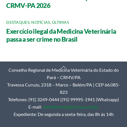
CRMV-PA 2026
DESTAQUES
,
NOTÍCIAS
,
ÚLTIMAS
Exercício ilegal da Medicina Veterinária
passa a ser crime no Brasil
Back
Conselho Regional de Medicina Veterinária do Estado do
To
Pará – CRMV/PA
Top
Travessa Curuzu, 2318 – Marco – Belém/PA | CEP 66.085-
823
Telefones: (91) 3249-0444 |(91) 99995-1941 (Whatsapp)
E-mail:
atendimento@crmvpa.org.br
Expediente: De segunda a sexta-feira, das 8h às 14h