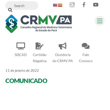
Instagram
Facebook
YouT
Skip
to
content
Me
SISCAD
Certidão
Ouvidoria
Fale
Negativa
do CRMV-PA
Conosco
11 de janeiro de 2022
COMUNICADO