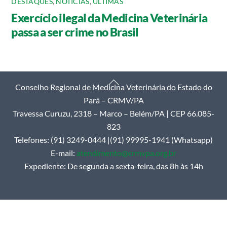
DESTAQUES
,
NOTÍCIAS
,
ÚLTIMAS
Exercício ilegal da Medicina Veterinária
passa a ser crime no Brasil
Back
Conselho Regional de Medicina Veterinária do Estado do
To
Pará – CRMV/PA
Top
Travessa Curuzu, 2318 – Marco – Belém/PA | CEP 66.085-
823
Telefones: (91) 3249-0444 |(91) 99995-1941 (Whatsapp)
E-mail:
atendimento@crmvpa.org.br
Expediente: De segunda a sexta-feira, das 8h às 14h