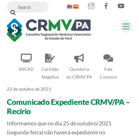
Instagram
Facebook
YouT
Skip
to
content
Me
SISCAD
Certidão
Ouvidoria
Fale
Negativa
do CRMV-PA
Conosco
22 de outubro de 2021
Comunicado Expediente CRMV/PA –
Recírio
Informamos que no dia 25 de outubro/2021
(segunda-feira) não haverá expediente no