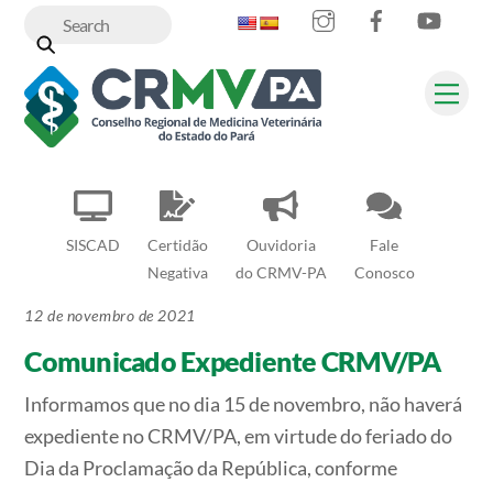
Instagram
Facebook
YouT
Skip
to
content
Me
SISCAD
Certidão
Ouvidoria
Fale
Negativa
do CRMV-PA
Conosco
12 de novembro de 2021
Comunicado Expediente CRMV/PA
Informamos que no dia 15 de novembro, não haverá
expediente no CRMV/PA, em virtude do feriado do
Dia da Proclamação da República, conforme