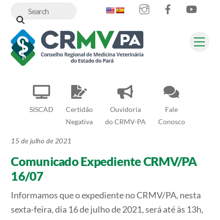
Instagram
Facebook
YouT
Skip
to
content
Me
SISCAD
Certidão
Ouvidoria
Fale
Negativa
do CRMV-PA
Conosco
15 de julho de 2021
Comunicado Expediente CRMV/PA
16/07
Informamos que o expediente no CRMV/PA, nesta
sexta-feira, dia 16 de julho de 2021, será até às 13h,