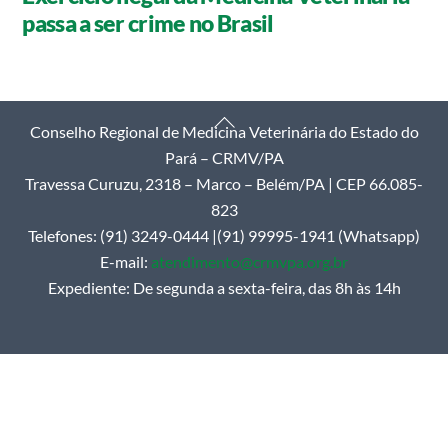
passa a ser crime no Brasil
Back
Conselho Regional de Medicina Veterinária do Estado do
To
Pará – CRMV/PA
Top
Travessa Curuzu, 2318 – Marco – Belém/PA | CEP 66.085-
823
Telefones: (91) 3249-0444 |(91) 99995-1941 (Whatsapp)
E-mail:
atendimento@crmvpa.org.br
Expediente: De segunda a sexta-feira, das 8h às 14h