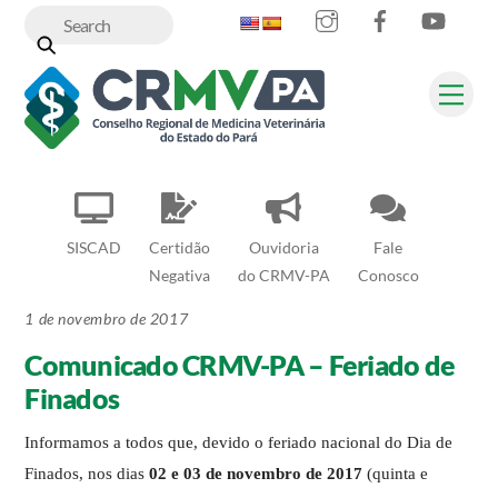
Instagram
Facebook
YouT
Skip
to
content
Me
SISCAD
Certidão
Ouvidoria
Fale
Negativa
do CRMV-PA
Conosco
1 de novembro de 2017
Comunicado CRMV-PA – Feriado de
Finados
Informamos a todos que, devido o feriado nacional do Dia de
Finados, nos dias
02 e 03 de novembro de 2017
(quinta e