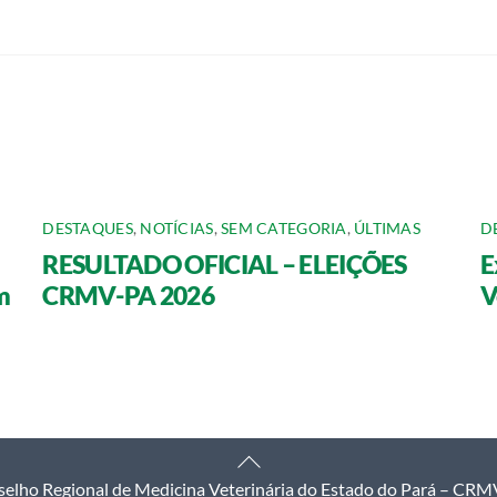
DESTAQUES
,
NOTÍCIAS
,
SEM CATEGORIA
,
ÚLTIMAS
D
RESULTADO OFICIAL – ELEIÇÕES
E
m
CRMV-PA 2026
V
Back
elho Regional de Medicina Veterinária do Estado do Pará – CR
To