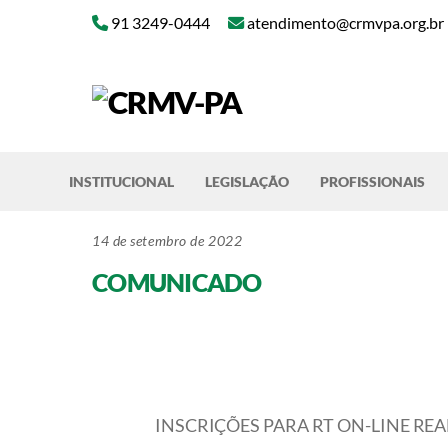
Skip
91 3249-0444
atendimento@crmvpa.org.br
to
content
INSTITUCIONAL
LEGISLAÇÃO
PROFISSIONAIS
14 de setembro de 2022
COMUNICADO
INSCRIÇÕES PARA RT ON-LINE RE