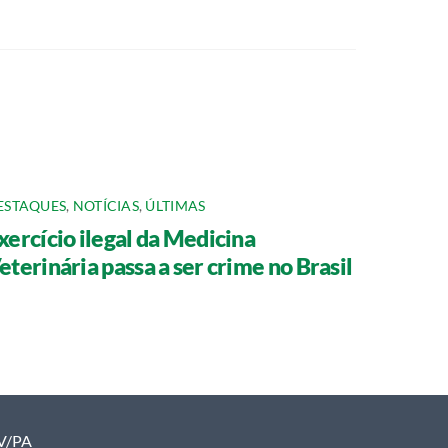
ESTAQUES
,
NOTÍCIAS
,
ÚLTIMAS
xercício ilegal da Medicina
eterinária passa a ser crime no Brasil
MV/PA