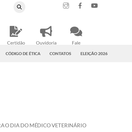
Instagram
Facebook
YouTube
Certidão
Ouvidoria
Fale
Negativa
do CRMV-PA
Conosco
CÓDIGO DE ÉTICA
CONTATOS
ELEIÇÃO 2026
 O DIA DO MÉDICO VETERINÁRIO