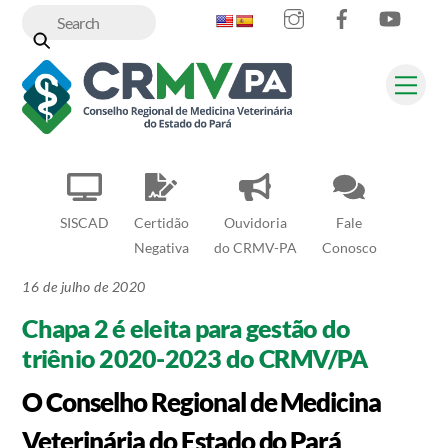
Instagram
Facebook
YouT
Skip
to
content
Me
SISCAD
Certidão
Ouvidoria
Fale
Negativa
do CRMV-PA
Conosco
16 de julho de 2020
Chapa 2 é eleita para gestão do
triênio 2020-2023 do CRMV/PA
O Conselho Regional de Medicina
Veterinária do Estado do Pará