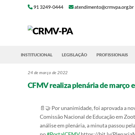
Skip
91 3249-0444
atendimento@crmvpa.org.br
to
content
INSTITUCIONAL
LEGISLAÇÃO
PROFISSIONAIS
24 de março de 2022
CFMV realiza plenária de março 
📄🤝 Por unanimidade, foi aprovada a nov
Comissão Nacional de Educação em Zoote
análise em plenária, a minuta passou pel
no
#PortalCFMV
https://bit.ly/Plenari