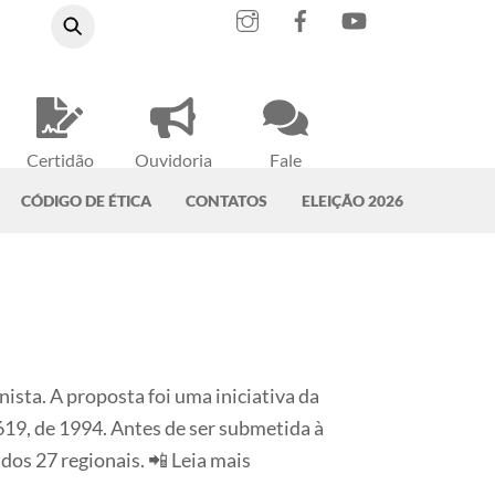
Instagram
Facebook
YouTube
Certidão
Ouvidoria
Fale
Negativa
do CRMV-PA
Conosco
CÓDIGO DE ÉTICA
CONTATOS
ELEIÇÃO 2026
ista. A proposta foi uma iniciativa da
9, de 1994. Antes de ser submetida à
os 27 regionais. 📲 Leia mais