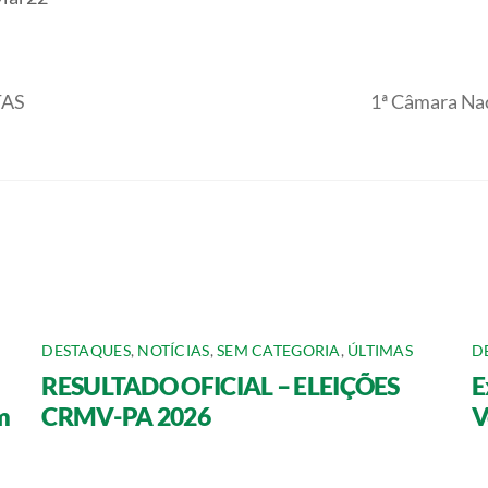
TAS
1ª Câmara Nac
DESTAQUES
,
NOTÍCIAS
,
SEM CATEGORIA
,
ÚLTIMAS
D
RESULTADO OFICIAL – ELEIÇÕES
E
m
CRMV-PA 2026
V