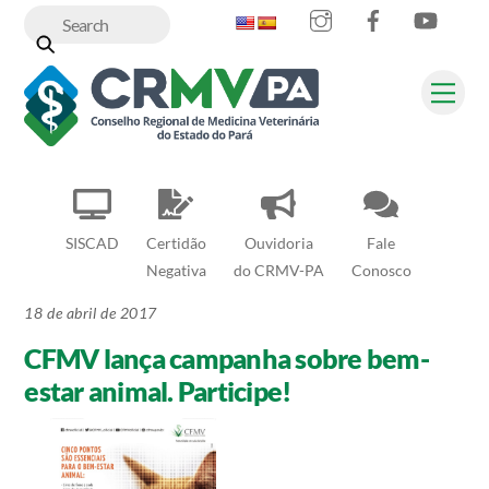
Instagram
Facebook
YouT
Skip
to
content
Me
SISCAD
Certidão
Ouvidoria
Fale
Negativa
do CRMV-PA
Conosco
18 de abril de 2017
CFMV lança campanha sobre bem-
estar animal. Participe!