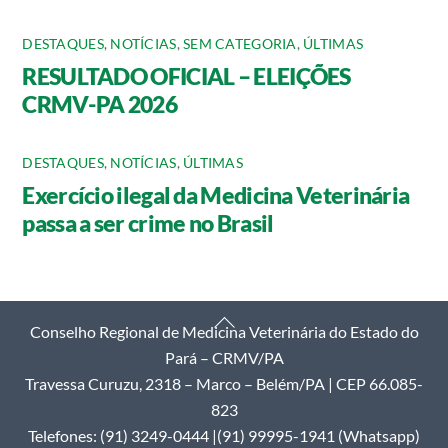
DESTAQUES
,
NOTÍCIAS
,
SEM CATEGORIA
,
ÚLTIMAS
RESULTADO OFICIAL – ELEIÇÕES
CRMV-PA 2026
DESTAQUES
,
NOTÍCIAS
,
ÚLTIMAS
Exercício ilegal da Medicina Veterinária
passa a ser crime no Brasil
Back
Conselho Regional de Medicina Veterinária do Estado do
To
Pará – CRMV/PA
Top
Travessa Curuzu, 2318 – Marco – Belém/PA | CEP 66.085-
823
Telefones: (91) 3249-0444 |(91) 99995-1941 (Whatsapp)