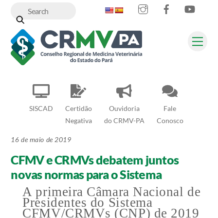
Instagram
Facebook
YouT
Skip
to
content
Me
SISCAD
Certidão
Ouvidoria
Fale
Negativa
do CRMV-PA
Conosco
16 de maio de 2019
CFMV e CRMVs debatem juntos
novas normas para o Sistema
A primeira Câmara Nacional de
Presidentes do Sistema
CFMV/CRMVs (CNP) de 2019