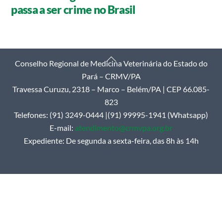
passa a ser crime no Brasil
Back
Conselho Regional de Medicina Veterinária do Estado do
To
Pará – CRMV/PA
Top
Travessa Curuzu, 2318 – Marco – Belém/PA | CEP 66.085-
823
Telefones: (91) 3249-0444 |(91) 99995-1941 (Whatsapp)
E-mail:
atendimento@crmvpa.org.br
Expediente: De segunda a sexta-feira, das 8h às 14h