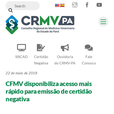
Instagram
Facebook
YouT
Skip
to
content
Me
SISCAD
Certidão
Ouvidoria
Fale
Negativa
do CRMV-PA
Conosco
22 de maio de 2018
CFMV disponibiliza acesso mais
rápido para emissão de certidão
negativa