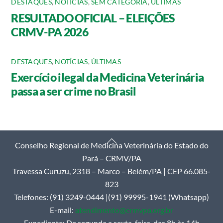
DESTAQUES
,
NOTÍCIAS
,
SEM CATEGORIA
,
ÚLTIMAS
RESULTADO OFICIAL – ELEIÇÕES
CRMV-PA 2026
DESTAQUES
,
NOTÍCIAS
,
ÚLTIMAS
Exercício ilegal da Medicina Veterinária
passa a ser crime no Brasil
Back
Conselho Regional de Medicina Veterinária do Estado do
To
Pará – CRMV/PA
Top
Travessa Curuzu, 2318 – Marco – Belém/PA | CEP 66.085-
823
Telefones: (91) 3249-0444 |(91) 99995-1941 (Whatsapp)
E-mail:
atendimento@crmvpa.org.br
Expediente: De segunda a sexta-feira, das 8h às 14h