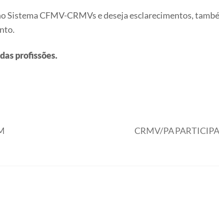
 no Sistema CFMV-CRMVs e deseja esclarecimentos, também
nto.
as profissões.
M
CRMV/PA PARTICIPA