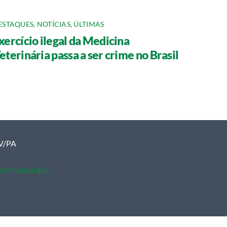
ESTAQUES
,
NOTÍCIAS
,
ÚLTIMAS
xercício ilegal da Medicina
eterinária passa a ser crime no Brasil
MV/PA
crmvpa.org.br