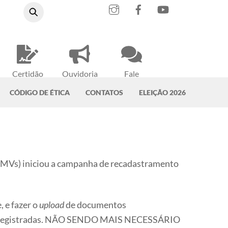
Instagram
Facebook
YouTube
Certidão
Ouvidoria
Fale
Negativa
do CRMV-PA
Conosco
CÓDIGO DE ÉTICA
CONTATOS
ELEIÇÃO 2026
CRMVs) iniciou a campanha de recadastramento
, e fazer o
upload
de documentos
nte registradas. NÃO SENDO MAIS NECESSÁRIO