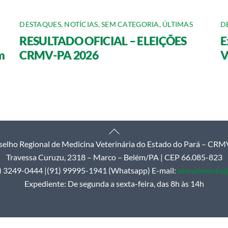
DESTAQUES
,
NOTÍCIAS
,
SEM CATEGORIA
,
ÚLTIMAS
D
RESULTADO OFICIAL – ELEIÇÕES
E
m
CRMV-PA 2026
V
Back
elho Regional de Medicina Veterinária do Estado do Pará – CR
To
Travessa Curuzu, 2318 – Marco – Belém/PA | CEP 66.085-823
Top
1) 3249-0444 |(91) 99995-1941 (Whatsapp) E-mail:
atendimento@
Expediente: De segunda a sexta-feira, das 8h às 14h