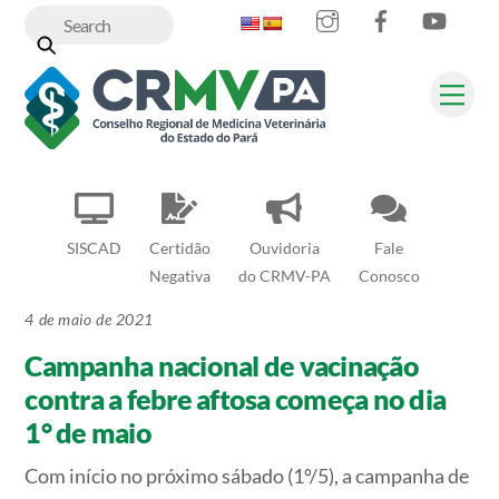
Instagram
Facebook
YouT
Skip
to
content
Me
SISCAD
Certidão
Ouvidoria
Fale
Negativa
do CRMV-PA
Conosco
4 de maio de 2021
Campanha nacional de vacinação
contra a febre aftosa começa no dia
1° de maio
Com início no próximo sábado (1º/5), a campanha de