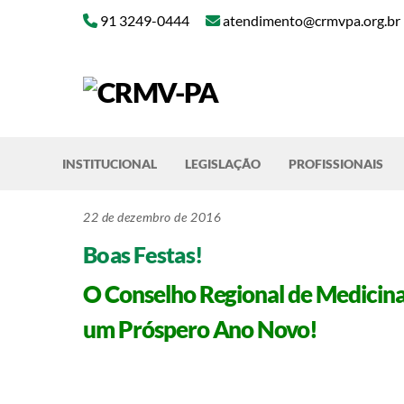
Skip
91 3249-0444
atendimento@crmvpa.org.br
to
content
INSTITUCIONAL
LEGISLAÇÃO
PROFISSIONAIS
22 de dezembro de 2016
Boas Festas!
O Conselho Regional de Medicina 
um Próspero Ano Novo!