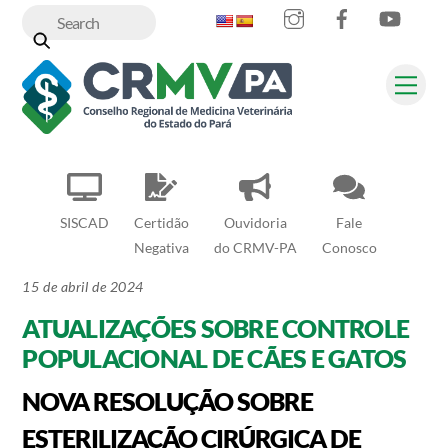
Instagram
Facebook
YouT
Skip
to
content
Me
SISCAD
Certidão
Ouvidoria
Fale
Negativa
do CRMV-PA
Conosco
15 de abril de 2024
ATUALIZAÇÕES SOBRE CONTROLE
POPULACIONAL DE CÃES E GATOS
NOVA RESOLUÇÃO SOBRE
ESTERILIZAÇÃO CIRÚRGICA DE