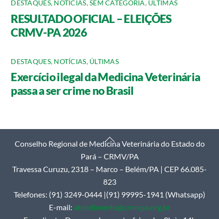
DESTAQUES
,
NOTÍCIAS
,
SEM CATEGORIA
,
ÚLTIMAS
RESULTADO OFICIAL – ELEIÇÕES
CRMV-PA 2026
DESTAQUES
,
NOTÍCIAS
,
ÚLTIMAS
Exercício ilegal da Medicina Veterinária
passa a ser crime no Brasil
Back
Conselho Regional de Medicina Veterinária do Estado do
To
Pará – CRMV/PA
Top
Travessa Curuzu, 2318 – Marco – Belém/PA | CEP 66.085-
823
Telefones: (91) 3249-0444 |(91) 99995-1941 (Whatsapp)
E-mail:
atendimento@crmvpa.org.br