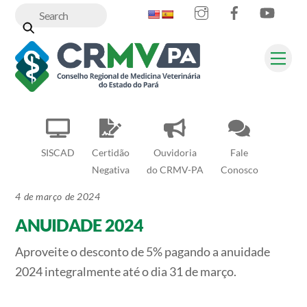
Instagram
Facebook
YouT
Skip
to
content
Me
SISCAD
Certidão
Ouvidoria
Fale
Negativa
do CRMV-PA
Conosco
4 de março de 2024
ANUIDADE 2024
Aproveite o desconto de 5% pagando a anuidade
2024 integralmente até o dia 31 de março.