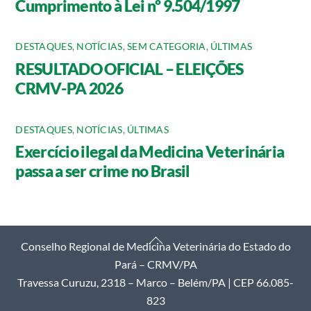
Cumprimento à Lei nº 9.504/1997
DESTAQUES
,
NOTÍCIAS
,
SEM CATEGORIA
,
ÚLTIMAS
RESULTADO OFICIAL – ELEIÇÕES
CRMV-PA 2026
DESTAQUES
,
NOTÍCIAS
,
ÚLTIMAS
Exercício ilegal da Medicina Veterinária
passa a ser crime no Brasil
Back
Conselho Regional de Medicina Veterinária do Estado do
To
Pará – CRMV/PA
Top
Travessa Curuzu, 2318 – Marco – Belém/PA | CEP 66.085-
823