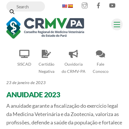
Instagram
Facebook
YouT
Skip
to
content
Me
SISCAD
Certidão
Ouvidoria
Fale
Negativa
do CRMV-PA
Conosco
23 de janeiro de 2023
ANUIDADE 2023
A anuidade garante a fiscalização do exercício legal
da Medicina Veterinária e da Zootecnia, valoriza as
profissões, defende a saúde da população e fortalece