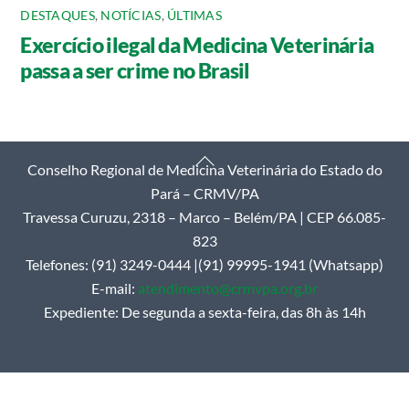
DESTAQUES
,
NOTÍCIAS
,
ÚLTIMAS
Exercício ilegal da Medicina Veterinária
passa a ser crime no Brasil
Back
Conselho Regional de Medicina Veterinária do Estado do
To
Pará – CRMV/PA
Top
Travessa Curuzu, 2318 – Marco – Belém/PA | CEP 66.085-
823
Telefones: (91) 3249-0444 |(91) 99995-1941 (Whatsapp)
E-mail:
atendimento@crmvpa.org.br
Expediente: De segunda a sexta-feira, das 8h às 14h