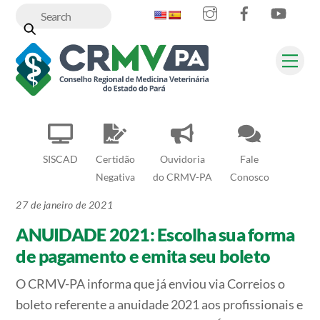
Instagram
Facebook
YouT
Skip
to
content
Me
SISCAD
Certidão
Ouvidoria
Fale
Negativa
do CRMV-PA
Conosco
27 de janeiro de 2021
ANUIDADE 2021: Escolha sua forma
de pagamento e emita seu boleto
O CRMV-PA informa que já enviou via Correios o
boleto referente a anuidade 2021 aos profissionais e