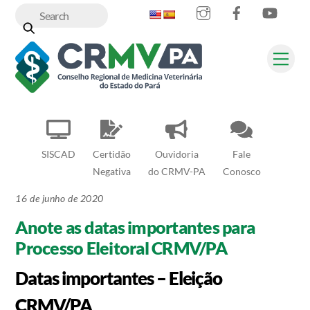
Instagram
Facebook
YouT
Skip
to
content
Me
SISCAD
Certidão
Ouvidoria
Fale
Negativa
do CRMV-PA
Conosco
16 de junho de 2020
Anote as datas importantes para
Processo Eleitoral CRMV/PA
Datas importantes – Eleição
CRMV/PA