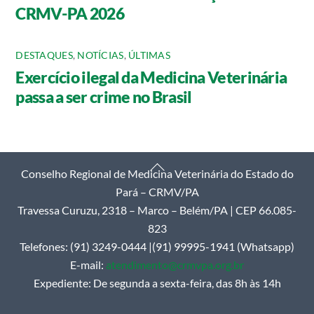
CRMV-PA 2026
DESTAQUES
,
NOTÍCIAS
,
ÚLTIMAS
Exercício ilegal da Medicina Veterinária
passa a ser crime no Brasil
Back
Conselho Regional de Medicina Veterinária do Estado do
To
Pará – CRMV/PA
Top
Travessa Curuzu, 2318 – Marco – Belém/PA | CEP 66.085-
823
Telefones: (91) 3249-0444 |(91) 99995-1941 (Whatsapp)
E-mail:
atendimento@crmvpa.org.br
Expediente: De segunda a sexta-feira, das 8h às 14h