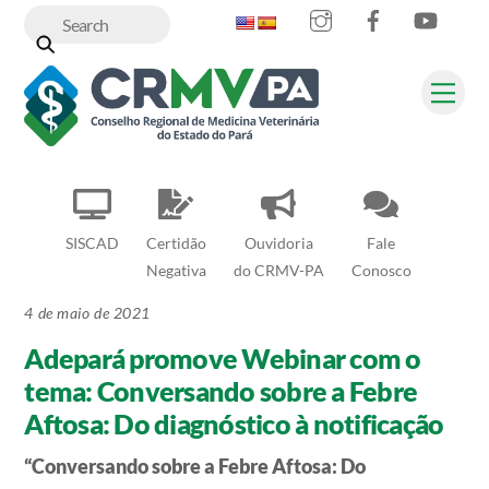
Instagram
Facebook
YouT
Skip
to
content
Me
SISCAD
Certidão
Ouvidoria
Fale
Negativa
do CRMV-PA
Conosco
4 de maio de 2021
Adepará promove Webinar com o
tema: Conversando sobre a Febre
Aftosa: Do diagnóstico à notificação
“Conversando sobre a Febre Aftosa: Do