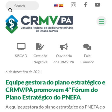
Instagram
Facebook
YouT
Skip
to
content
Me
SISCAD
Certidão
Ouvidoria
Fale
Negativa
do CRMV-PA
Conosco
6 de dezembro de 2021
Equipe gestora do plano estratégico e
CRMV/PA promovem 4º Fórum do
Plano Estratégico do PNEFA
A equipe gestora do plano estratégico do PNEFA e o