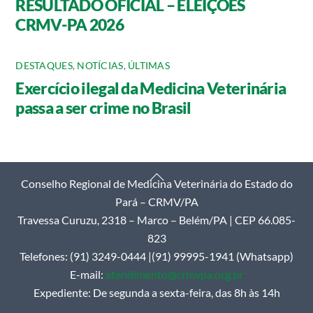
RESULTADO OFICIAL – ELEIÇÕES
CRMV-PA 2026
DESTAQUES
,
NOTÍCIAS
,
ÚLTIMAS
Exercício ilegal da Medicina Veterinária
passa a ser crime no Brasil
Back
Conselho Regional de Medicina Veterinária do Estado do
To
Pará – CRMV/PA
Top
Travessa Curuzu, 2318 – Marco – Belém/PA | CEP 66.085-
823
Telefones: (91) 3249-0444 |(91) 99995-1941 (Whatsapp)
E-mail:
atendimento@crmvpa.org.br
Expediente: De segunda a sexta-feira, das 8h às 14h