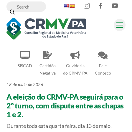
Instagram
Facebook
YouT
Skip
to
content
Me
SISCAD
Certidão
Ouvidoria
Fale
Negativa
do CRMV-PA
Conosco
18 de maio de 2026
A eleição do CRMV-PA seguirá para o
2º turno, com disputa entre as chapas
1 e 2.
Durante toda esta quarta feira, dia 13 de maio,