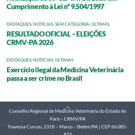
Cumprimento à Lei nº 9.504/1997
DESTAQUES
,
NOTÍCIAS
,
SEM CATEGORIA
,
ÚLTIMAS
RESULTADO OFICIAL – ELEIÇÕES
CRMV-PA 2026
DESTAQUES
,
NOTÍCIAS
,
ÚLTIMAS
Exercício ilegal da Medicina Veterinária
passa a ser crime no Brasil
Back
Conselho Regional de Medicina Veterinária do Estado do
To
Pará – CRMV/PA
Top
Travessa Curuzu, 2318 – Marco – Belém/PA | CEP 66.085-
823