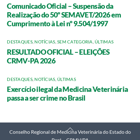
Comunicado Oficial – Suspensão da
Realização do 50º SEMAVET/2026 em
Cumprimento à Lei nº 9.504/1997
DESTAQUES
,
NOTÍCIAS
,
SEM CATEGORIA
,
ÚLTIMAS
RESULTADO OFICIAL – ELEIÇÕES
CRMV-PA 2026
DESTAQUES
,
NOTÍCIAS
,
ÚLTIMAS
Exercício ilegal da Medicina Veterinária
passa a ser crime no Brasil
Back
Conselho Regional de Medicina Veterinária do Estado do
To
Pará – CRMV/PA