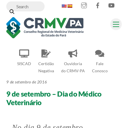
Instagram
Facebook
YouT
Skip
to
content
Me
SISCAD
Certidão
Ouvidoria
Fale
Negativa
do CRMV-PA
Conosco
9 de setembro de 2016
9 de setembro – Dia do Médico
Veterinário
No dia 9 de setembro