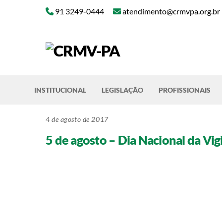
Skip
91 3249-0444
atendimento@crmvpa.org.br
to
content
INSTITUCIONAL
LEGISLAÇÃO
PROFISSIONAIS
4 de agosto de 2017
5 de agosto – Dia Nacional da Vigi