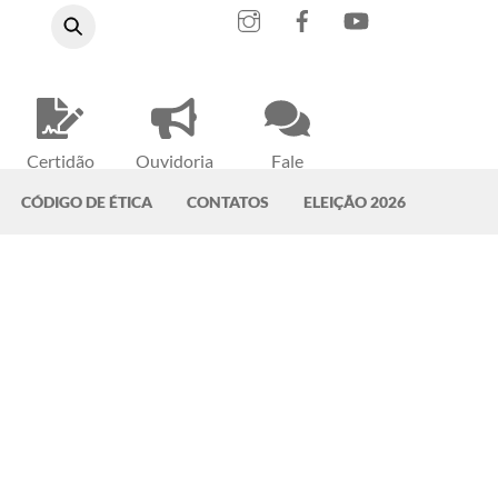
Instagram
Facebook
YouTube
Certidão
Ouvidoria
Fale
Negativa
do CRMV-PA
Conosco
CÓDIGO DE ÉTICA
CONTATOS
ELEIÇÃO 2026