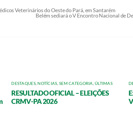
dicos Veterinários do Oeste do Pará, em Santarém
Belém sediará o V Encontro Nacional de D
DESTAQUES
,
NOTÍCIAS
,
SEM CATEGORIA
,
ÚLTIMAS
D
RESULTADO OFICIAL – ELEIÇÕES
E
m
CRMV-PA 2026
V