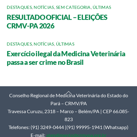
DESTAQUES
,
NOTÍCIAS
,
SEM CATEGORIA
,
ÚLTIMAS
RESULTADO OFICIAL – ELEIÇÕES
CRMV-PA 2026
DESTAQUES
,
NOTÍCIAS
,
ÚLTIMAS
Exercício ilegal da Medicina Veterinária
passa a ser crime no Brasil
Back
Conselho Regional de Medicina Veterinária do Estado do
To
Pará – CRMV/PA
Top
Travessa Curuzu, 2318 – Marco – Belém/PA | CEP 66.085-
823
Telefones: (91) 3249-0444 |(91) 99995-1941 (Whatsapp)
E-mail:
atendimento@crmvpa.org.br