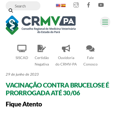
Instagram
Facebook
YouT
Skip
to
content
Me
SISCAD
Certidão
Ouvidoria
Fale
Negativa
do CRMV-PA
Conosco
29 de junho de 2023
VACINAÇÃO CONTRA BRUCELOSE É
PRORROGADA ATÉ 30/06
Fique Atento