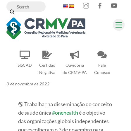
Instagram
Facebook
YouT
Skip
to
content
Me
SISCAD
Certidão
Ouvidoria
Fale
Negativa
do CRMV-PA
Conosco
3 de novembro de 2022
🌎 Trabalhar na disseminação do conceito
de saúde única
#onehealth
é o objetivo
das organizações globais independentes
que escolheram o 3 de novembro para