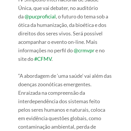
Única, que vai debater, no auditório
da
@pucproficial
, o futuro do tema sob a
ótica da humanização, da bioética e dos
direitos dos seres vivos. Será possível
acompanhar o evento on-line. Mais
informações no perfil do
@crmvpr
e no
site do
#CFMV
.
“A abordagem de ‘uma saúde’ vai além das
doenças zoonóticas emergentes.
Enraizada na compreensão da
interdependência dos sistemas feito
pelos seres humanos e naturais, coloca
em evidência questões globais, como
contaminação ambiental, perda de