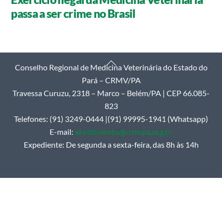
passa a ser crime no Brasil
Back
Conselho Regional de Medicina Veterinária do Estado do
To
Pará – CRMV/PA
Top
Travessa Curuzu, 2318 – Marco – Belém/PA | CEP 66.085-
823
Telefones: (91) 3249-0444 |(91) 99995-1941 (Whatsapp)
E-mail:
atendimento@crmvpa.org.br
Expediente: De segunda a sexta-feira, das 8h às 14h