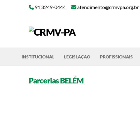
Skip
91 3249-0444
atendimento@crmvpa.org.br
to
content
INSTITUCIONAL
LEGISLAÇÃO
PROFISSIONAIS
Parcerias BELÉM