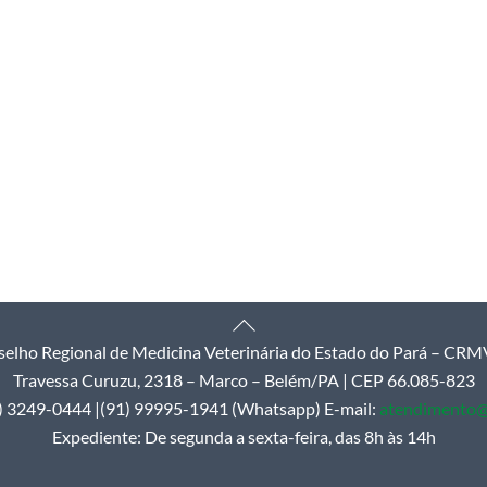
Back
elho Regional de Medicina Veterinária do Estado do Pará – CR
To
Travessa Curuzu, 2318 – Marco – Belém/PA | CEP 66.085-823
Top
1) 3249-0444 |(91) 99995-1941 (Whatsapp) E-mail:
atendimento@
Expediente: De segunda a sexta-feira, das 8h às 14h