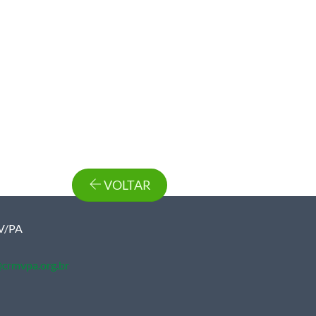
VOLTAR
MV/PA
crmvpa.org.br