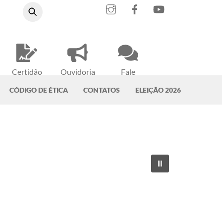
Instagram
Facebook
YouTube
Certidão
Ouvidoria
Fale
Negativa
do CRMV-PA
Conosco
CÓDIGO DE ÉTICA
CONTATOS
ELEIÇÃO 2026