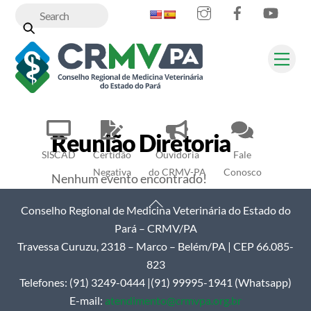
Instagram
Facebook
YouT
Skip
to
content
Me
Reunião Diretoria
SISCAD
Certidão
Ouvidoria
Fale
Negativa
do CRMV-PA
Conosco
Nenhum evento encontrado!
Back
Conselho Regional de Medicina Veterinária do Estado do
To
Pará – CRMV/PA
Top
Travessa Curuzu, 2318 – Marco – Belém/PA | CEP 66.085-
823
Telefones: (91) 3249-0444 |(91) 99995-1941 (Whatsapp)
E-mail:
atendimento@crmvpa.org.br