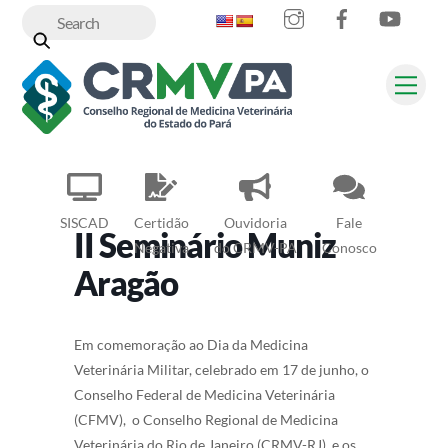
Instagram
Facebook
YouT
Skip
to
content
Me
SISCAD
Certidão
Ouvidoria
Fale
II Seminário Muniz
Negativa
do CRMV-PA
Conosco
Aragão
Em comemoração ao Dia da Medicina
Veterinária Militar, celebrado em 17 de junho, o
Conselho Federal de Medicina Veterinária
(CFMV), o Conselho Regional de Medicina
Veterinária do Rio de Janeiro (CRMV-RJ), e os