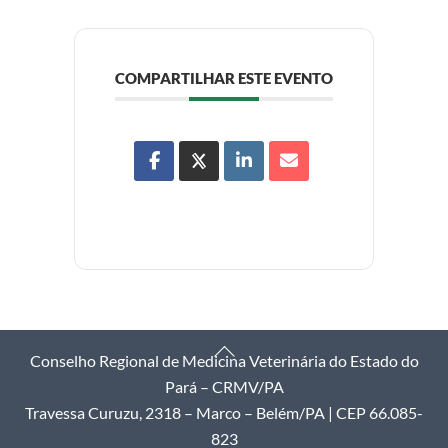
COMPARTILHAR ESTE EVENTO
Back
Conselho Regional de Medicina Veterinária do Estado do
To
Pará – CRMV/PA
Top
Travessa Curuzu, 2318 – Marco – Belém/PA | CEP 66.085-
823