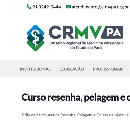
Skip
91 3249-0444
atendimento@crmvpa.org.br
to
content
INSTITUCIONAL
LEGISLAÇÃO
PROFISSIONAIS
Curso resenha, pelagem e 
2 dia de parte prática Resenha, Pelagem e Coleta de Materi