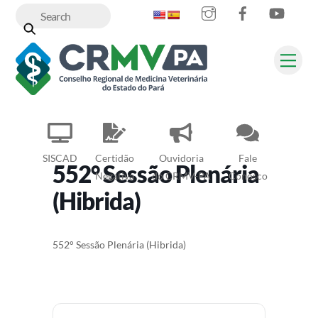
Instagram
Facebook
YouT
Skip
to
content
Me
SISCAD
Certidão
Ouvidoria
Fale
552° Sessão Plenária
Negativa
do CRMV-PA
Conosco
(Hibrida)
552° Sessão Plenária (Hibrida)