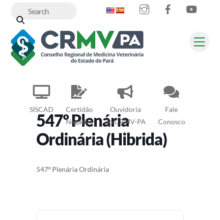
Instagram
Facebook
YouT
Skip
to
content
Me
SISCAD
Certidão
Ouvidoria
Fale
547º Plenária
Negativa
do CRMV-PA
Conosco
Ordinária (Hibrida)
547º Plenária Ordinária