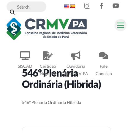
Instagram
Facebook
YouT
Skip
to
content
Me
SISCAD
Certidão
Ouvidoria
Fale
546º Plenária
Negativa
do CRMV-PA
Conosco
Ordinária (Hibrida)
546º Plenária Ordinária Hibrida