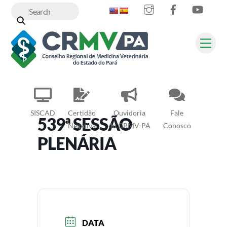
Instagram
Facebook
YouT
Skip
to
content
Me
SISCAD
Certidão
Ouvidoria
Fale
539ª SESSÃO
Negativa
do CRMV-PA
Conosco
PLENÁRIA
DATA