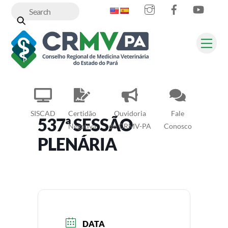
Instagram
Facebook
YouT
Skip
to
content
Me
SISCAD
Certidão
Ouvidoria
Fale
537ª SESSÃO
Negativa
do CRMV-PA
Conosco
PLENÁRIA
DATA