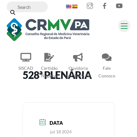
Instagram
Facebook
YouT
Skip
to
content
Me
SISCAD
Certidão
Ouvidoria
Fale
528ª PLENÁRIA
Negativa
do CRMV-PA
Conosco
DATA
jul 18 2024