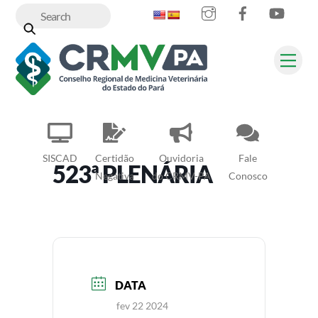
Instagram
Facebook
YouT
Skip
to
content
Me
SISCAD
Certidão
Ouvidoria
Fale
523ª PLENÁRIA
Negativa
do CRMV-PA
Conosco
DATA
fev 22 2024