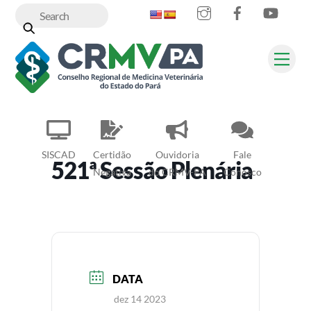
Instagram
Facebook
YouT
Skip
to
content
Me
SISCAD
Certidão
Ouvidoria
Fale
521ª Sessão Plenária
Negativa
do CRMV-PA
Conosco
DATA
dez 14 2023