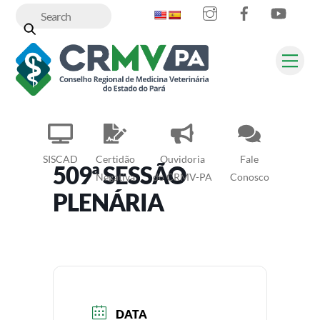
Instagram
Facebook
YouT
Skip
to
content
Me
SISCAD
Certidão
Ouvidoria
Fale
509ª SESSÃO
Negativa
do CRMV-PA
Conosco
PLENÁRIA
DATA