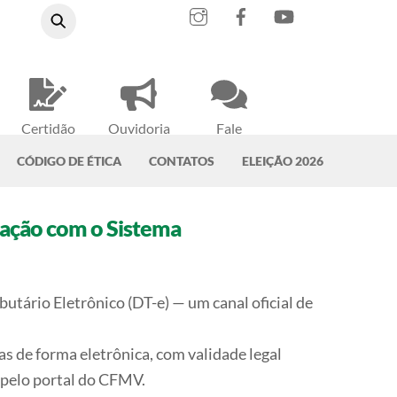
Instagram
Facebook
YouTube
Certidão
Ouvidoria
Fale
Negativa
do CRMV-PA
Conosco
CÓDIGO DE ÉTICA
CONTATOS
ELEIÇÃO 2026
icação com o Sistema
tário Eletrônico (DT-e) — um canal oficial de
as de forma eletrônica, com validade legal
 pelo portal do CFMV.