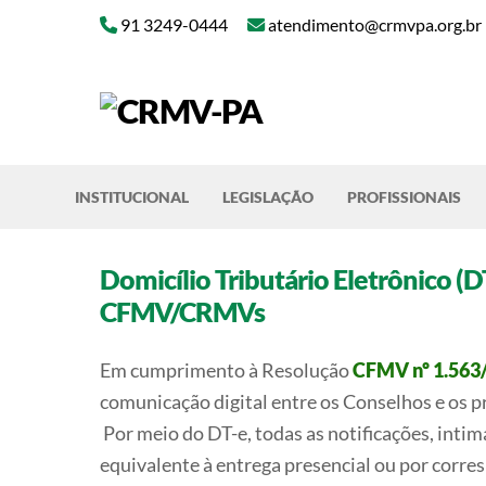
Skip
91 3249-0444
atendimento@crmvpa.org.br
to
content
INSTITUCIONAL
LEGISLAÇÃO
PROFISSIONAIS
Domicílio Tributário Eletrônico (
CFMV/CRMVs
Em cumprimento à Resolução
CFMV nº 1.563
comunicação digital entre os Conselhos e os p
Por meio do DT-e, todas as notificações, intim
equivalente à entrega presencial ou por corre