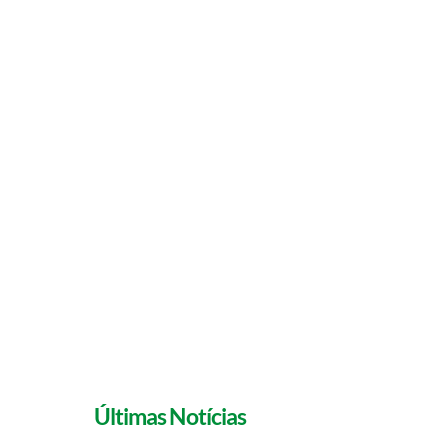
Conselheiros do CRMV/PA integram
comissões do Conselho Federal.
Últimas Notícias