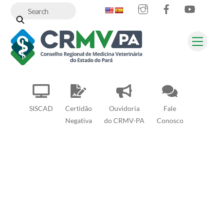
Instagram
Facebook
YouT
Skip
to
content
Me
SISCAD
Certidão
Ouvidoria
Fale
Negativa
do CRMV-PA
Conosco