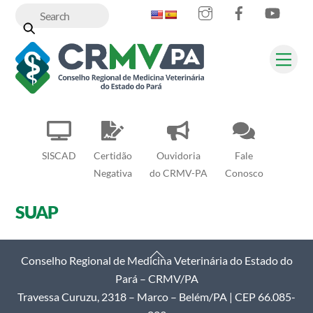
Instagram
Facebook
YouT
Skip
to
content
Me
SISCAD
Certidão
Ouvidoria
Fale
Negativa
do CRMV-PA
Conosco
SUAP
Back
Conselho Regional de Medicina Veterinária do Estado do
To
Pará – CRMV/PA
Top
Travessa Curuzu, 2318 – Marco – Belém/PA | CEP 66.085-