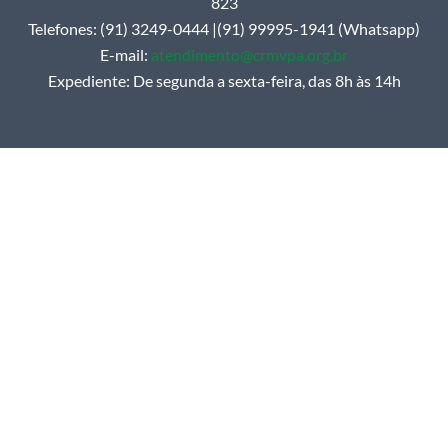
823
Telefones: (91) 3249-0444 |(91) 99995-1941 (Whatsapp)
E-mail:
atendimento@crmvpa.org.br
Expediente: De segunda a sexta-feira, das 8h às 14h